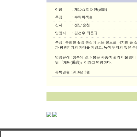
이름
:
제1572호 채단(采緞)
특징
:
수채화색설
산지
:
전남 순천
명명자
:
김선우·최운규
특징 : 풍만한 꽃잎 중심에 굵은 붓으로 터치한 듯
과 평견피기의 자태를 지녔고, 녹색 무지의 잎은 수
명명유래 : 청록의 잎과 붉은 자홍색 꽃의 어울림이
워 『채단(采緞)』이라고 명명한다.
등록년월 : 2016년 5월