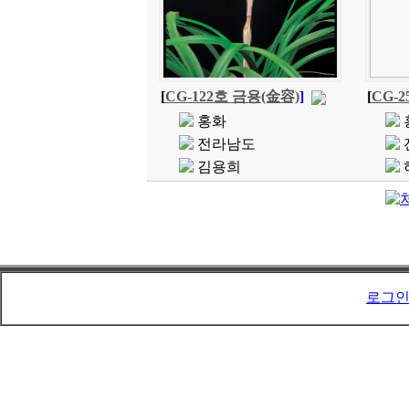
[
CG-122호 금용(金容)
]
[
CG-
홍화
전라남도
김용희
로그