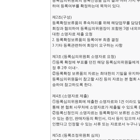
등록심의위원회의 등록신청품 심의 결과 여러 가지 부
하여 등록여부를 확정하는데 목적이 있다.
제2조(구성)
등록확정보류품의 후속처리를 위해 해당업무를 담당할
회장과 협의하여 등록심의위원장이 포함된 5명 내외의
대한 소명자료 제출 요청
2. 등록확정보류품의 등록여부 최종 결정
3 기타 등록관련하여 회장이 요구하는 사항
제3조 (등록심의위원회 소명자료 요청)
①등록 확정에 부표를 던진 해당 등록심의위원들에게 
정 후 2주 이내>.
②등록확정 보류품의 자료는 최대한의 기밀을 유지하
등록심의위원들이 참고할 사진 등의 자료는 본 협회 
송하여 참고하도록 한다.
제4조 (소명자료 제출)
①등록심의위원회에 제출한 소명자료와 1건 이라도 일
통해 본 협회 사무처에 소명자료가 제출될 수 있도록
②등록신청인의 소명자료는 등록확정이 보류된 소견에 
수 있는 증인, 판매자등의 확인서, 각서 등이 있으며
인했다고 인정할 수 있는 서류 또는 자료로서 누구나 
제5조 (등록조정위원회 심의)