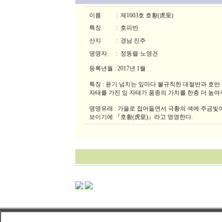
이름
:
제1603호 호황(虎皇)
특징
:
호피반
산지
:
경남 진주
명명자
:
정동렬·노영건
등록년월 : 2017년 1월
특징 : 윤기 넘치는 잎마다 불규칙한 대절반과 호반
자태를 가진 잎 자태가 품종의 가치를 한층 더 높여
명명유래 : 가을로 접어들면서 극황의 색에 주금빛
보이기에 『호황(虎皇)』라고 명명한다.