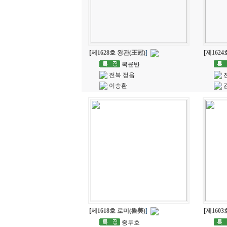
[
제1628호 왕관(王冠)
]
[
제162
복륜반
전북 정읍
이승환
[
제1618호 로미(魯美)
]
[
제1603
중투호