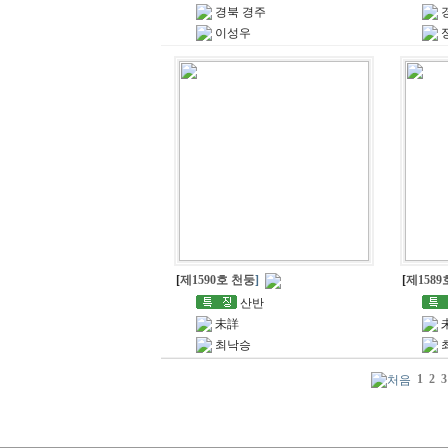
경북 경주
이성우
[
제1590호 천둥
]
[
제158
산반
未詳
최낙승
1
2
3