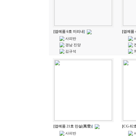
[
엽예품 6호 미리내
]
[
엽예품 
사피반
경남 진양
김규석
[
엽예품 21호 만설(萬雪)
]
[
CG-82
사피반