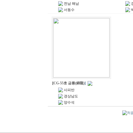
전남 해남
서동수
[
CG-55호 금룡(錦龍)
]
사피반
경상남도
양수석