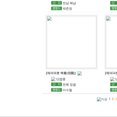
전남 해남
박준정
[
제1656호 백룡(伯龍)
]
[
제165
단엽종
전북 정읍
이수철
1
2
3