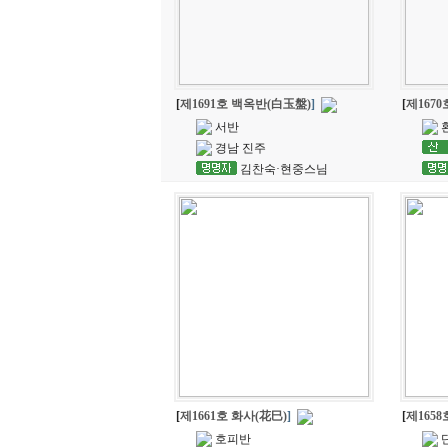
[
제1691호 백옥반(白玉盤)
]
[
제167
서반
경남 진주
김찬숙·현중스님
[
제1661호 화사(花巳)
]
[
제1658
호피반